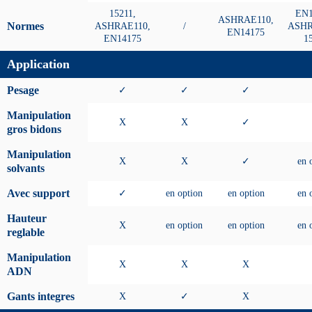
15211,
EN1
ASHRAE110,
Normes
ASHRAE110,
/
ASHR
EN14175
EN14175
1
Application
Pesage
✓
✓
✓
Manipulation
X
X
✓
gros bidons
Manipulation
X
X
✓
en 
solvants
Avec support
✓
en option
en option
en 
Hauteur
X
en option
en option
en 
reglable
Manipulation
X
X
X
ADN
Gants integres
X
✓
X