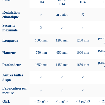
H14
H14
H14
Regulation
✓
en option
X
climatique
Securite
X
✓
✓
maximale
perso
Longueur
1500 mm
1200 mm
1200 mm
perso
Hauteur
750 mm
650 mm
1000 mm
perso
Profondeur
1650 mm
1450 mm
1650 mm
Autres tailles
✓
✓
✓
dispo
Fabrication sur
✓
✓
✓
mesure
OEL
< 20ng/m³
< 5ng/m³
< 1 μg/m3
< 2