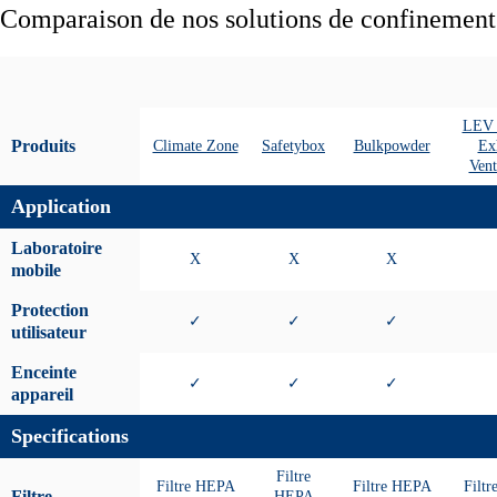
Comparaison de nos solutions de confinement
LEV 
Produits
Climate Zone
Safetybox
Bulkpowder
Ex
Vent
Application
Laboratoire
X
X
X
mobile
Protection
✓
✓
✓
utilisateur
Enceinte
✓
✓
✓
appareil
Specifications
Filtre
Filtre HEPA
Filtre HEPA
Filt
Filtre
HEPA