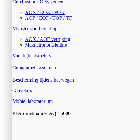
Combustion-IC Systemen
AOX / EOX / POX
AOF / EOF / TOF / TF
Monster voorbereiding
AOX / AOF verrijking
Magnetronontsluiting
Vochtigheidsmeters
Containmentsystemen
Bescherming tijdens het wegen
Glovebox
Mobiel laboratorium
PFAS-meting met AQF-5000