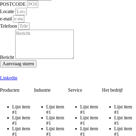
POSTCODE
Locatie
e-mail
Telefoon
Bericht
Aanvraag sturen
Linkedin
Producten
Industrie
Service
Het bedrijf
Lijst item
Lijst item
Lijst item
Lijst item
#1
#1
#1
#1
Lijst item
Lijst item
Lijst item
Lijst item
#1
#1
#1
#1
Lijst item
Lijst item
Lijst item
Lijst item
#1
#1
#1
#1