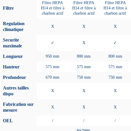
Filtre HEPA
Filtre HEPA
Filtre HEPA
Filtre
H14 et filtre à
H14 et filtre à
H14 et filtre à
charbon actif
charbon actif
charbon actif
Regulation
X
X
X
climatique
Securite
✓
X
✓
maximale
Longueur
950 mm
800 mm
800 mm
Hauteur
575 mm
575 mm
575 mm
Profondeur
670 mm
750 mm
750 mm
Autres tailles
X
X
X
dispo
Fabrication sur
X
X
X
mesure
OEL
/
/
/
BS7989,