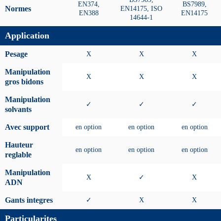
EN374,
BS7989,
Normes
EN14175, ISO
EN388
EN14175
14644-1
Application
Pesage
X
X
X
Manipulation
X
X
X
gros bidons
Manipulation
✓
✓
✓
solvants
Avec support
en option
en option
en option
Hauteur
en option
en option
en option
reglable
Manipulation
X
✓
X
ADN
Gants integres
✓
X
X
Particularites