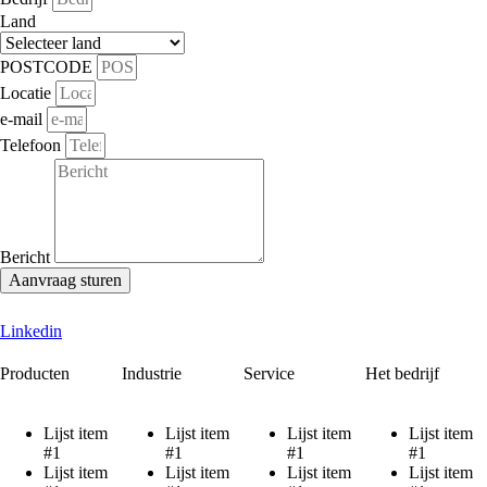
Land
POSTCODE
Locatie
e-mail
Telefoon
Bericht
Aanvraag sturen
Linkedin
Producten
Industrie
Service
Het bedrijf
Lijst item
Lijst item
Lijst item
Lijst item
#1
#1
#1
#1
Lijst item
Lijst item
Lijst item
Lijst item