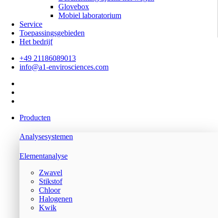
Glovebox
Mobiel laboratorium
Service
Toepassingsgebieden
Het bedrijf
+49 21186089013
info@a1-envirosciences.com
Producten
Analysesystemen
Elementanalyse
Zwavel
Stikstof
Chloor
Halogenen
Kwik