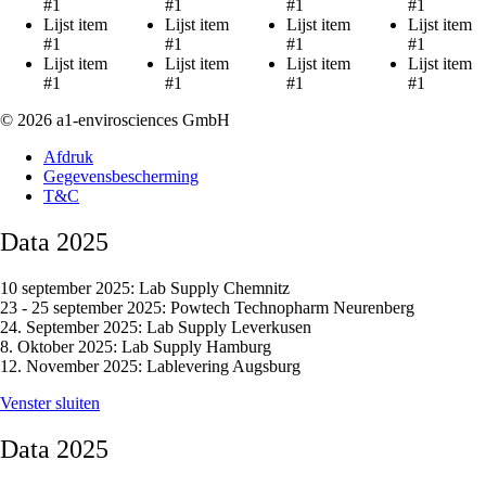
#1
#1
#1
#1
Lijst item
Lijst item
Lijst item
Lijst item
#1
#1
#1
#1
Lijst item
Lijst item
Lijst item
Lijst item
#1
#1
#1
#1
© 2026 a1-envirosciences GmbH
Afdruk
Gegevensbescherming
T&C
Data 2025
10 september 2025: Lab Supply Chemnitz
23 - 25 september 2025: Powtech Technopharm Neurenberg
24. September 2025: Lab Supply Leverkusen
8. Oktober 2025: Lab Supply Hamburg
12. November 2025: Lablevering Augsburg
Venster sluiten
Data 2025