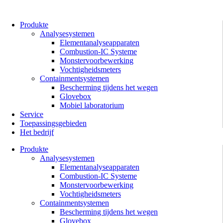
Ga
naar
de
Produkte
inhoud
Analysesystemen
Elementanalyseapparaten
Combustion-IC Systeme
Monstervoorbewerking
Vochtigheidsmeters
Containmentsystemen
Bescherming tijdens het wegen
Glovebox
Mobiel laboratorium
Service
Toepassingsgebieden
Het bedrijf
Produkte
Analysesystemen
Elementanalyseapparaten
Combustion-IC Systeme
Monstervoorbewerking
Vochtigheidsmeters
Containmentsystemen
Bescherming tijdens het wegen
Glovebox