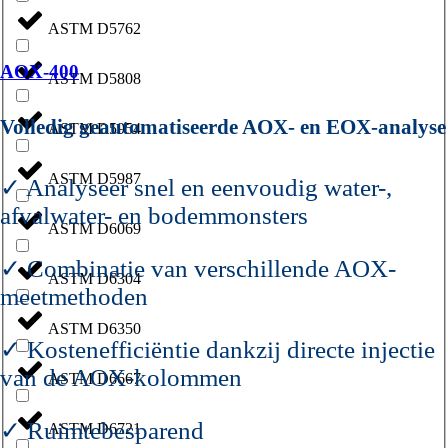
ASTM D5762
AOX-400
ASTM D5808
Volledig geautomatiseerde AOX- en EOX-analyse
ASTM D5954
ASTM D5987
✓ Analyseer snel en eenvoudig water-,
afvalwater- en bodemmonsters
ASTM D6069
✓ Combinatie van verschillende AOX-
ASTM D6304
meetmethoden
ASTM D6350
✓ Kostenefficiëntie dankzij directe injectie
van de AOX-kolommen
ASTM D6667
✓ Ruimtebesparend
ASTM D6721