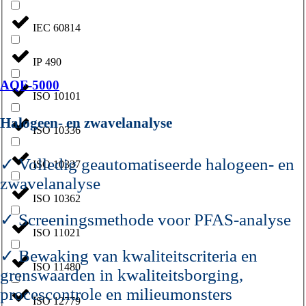
IEC 60814
IP 490
AQF-5000
ISO 10101
Halogeen- en zwavelanalyse
ISO 10336
✓ Volledig geautomatiseerde halogeen- en
ISO 10337
zwavelanalyse
ISO 10362
✓ Screeningsmethode voor PFAS-analyse
ISO 11021
✓ Bewaking van kwaliteitscriteria en
ISO 11480
grenswaarden in kwaliteitsborging,
procescontrole en milieumonsters
ISO 12779