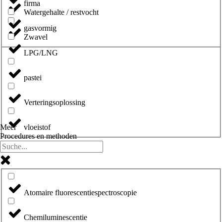
firma
Watergehalte / restvocht
gasvormig
Zwavel
LPG/LNG
pastei
Verteringsoplossing
vloeistof
Meer
Procedures en methoden
Atomaire fluorescentiespectroscopie
Chemiluminescentie