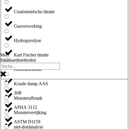
Coulometrische titratie
Gasverwerking
Hydropyrolyse
Karl Fischer titratie
Meer
Standaardmethoden
Kolommethode
Koude damp AAS
30B
Monsterafbraak
APHA 3112
Monsterverrijking
ASTM D1159
niet-doelanalyse