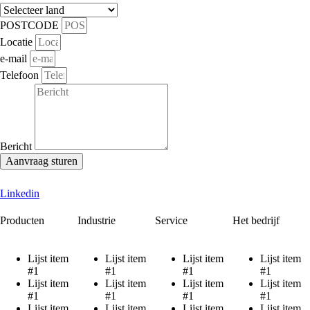
POSTCODE
Locatie
e-mail
Telefoon
Bericht
Aanvraag sturen
Linkedin
Producten
Industrie
Service
Het bedrijf
Lijst item
Lijst item
Lijst item
Lijst item
#1
#1
#1
#1
Lijst item
Lijst item
Lijst item
Lijst item
#1
#1
#1
#1
Lijst item
Lijst item
Lijst item
Lijst item