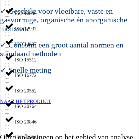
✓ Geschikt voor vloeibare, vaste en
ISO 12846
gasvormige, organische én anorganische
monsters
ISO 12937
✓ Conform een groot aantal normen en
ISO 14897
standaardmethoden
ISO 15512
✓ Snelle meting
ISO 16772
ISO 20552
NAAR HET PRODUCT
ISO 20764
ISO 20846
Onze oplossingen op het gebied van analyse
ISO 20938