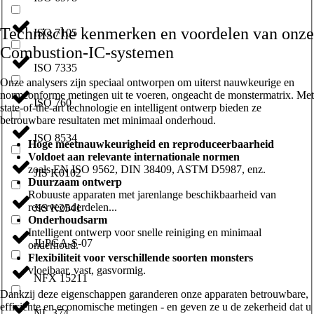
Technische kenmerken en voordelen van onze
ISO 7105
Combustion-IC-systemen
ISO 7335
Onze analysers zijn speciaal ontworpen om uiterst nauwkeurige en
normconforme metingen uit te voeren, ongeacht de monstermatrix. Met
ISO 760
state-of-the-art technologie en intelligent ontwerp bieden ze
betrouwbare resultaten met minimaal onderhoud.
ISO 8534
Hoge meetnauwkeurigheid en reproduceerbaarheid
Voldoet aan relevante internationale normen
zoals EN ISO 9562, DIN 38409, ASTM D5987, enz.
JIS K0102
Duurzaam ontwerp
Robuuste apparaten met jarenlange beschikbaarheid van
reserveonderdelen...
JIS K2541
Onderhoudsarm
Intelligent ontwerp voor snelle reiniging en minimaal
JLPGA-S-07
onderhoud.
Flexibiliteit voor verschillende soorten monsters
vloeibaar, vast, gasvormig.
NFX 15211
Dankzij deze eigenschappen garanderen onze apparaten betrouwbare,
efficiënte en economische metingen - en geven ze u de zekerheid dat u
NL 374