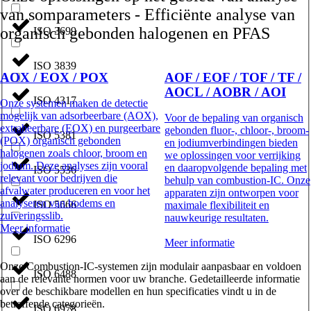
van somparameters - Efficiënte analyse van
organisch gebonden halogenen en PFAS
ISO 3699
ISO 3839
AOX / EOX / POX
AOF / EOF / TOF / TF /
AOCL / AOBR / AOI
ISO 4317
Onze systemen maken de detectie
mogelijk van adsorbeerbare (AOX),
Voor de bepaling van organisch
extraheerbare (EOX) en purgeerbare
gebonden fluor-, chloor-, broom-
ISO 5381
(POX) organisch gebonden
en jodiumverbindingen bieden
halogenen zoals chloor, broom en
we oplossingen voor verrijking
jodium. Deze analyses zijn vooral
en daaropvolgende bepaling met
ISO 5536
relevant voor bedrijven die
behulp van combustion‑IC. Onze
afvalwater produceren en voor het
apparaten zijn ontworpen voor
analyseren van bodems en
ISO 5666
maximale flexibiliteit en
zuiveringsslib.
nauwkeurige resultaten.
Meer informatie
ISO 6296
Meer informatie
Onze Combustion-IC-systemen zijn modulair aanpasbaar en voldoen
ISO 6488
aan de relevante normen voor uw branche. Gedetailleerde informatie
over de beschikbare modellen en hun specificaties vindt u in de
betreffende categorieën.
ISO 6978