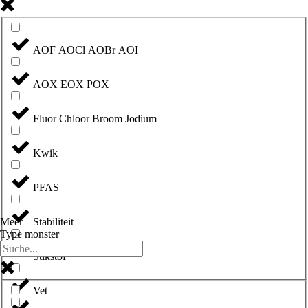
AOF AOCl AOBr AOI
AOX EOX POX
Fluor Chloor Broom Jodium
Kwik
PFAS
Stabiliteit
Meer
Type monster
Stikstof
Vet