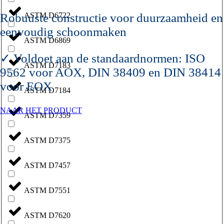
ASTM D6722
Robuuste constructie voor duurzaamheid en
eenvoudig schoonmaken
ASTM D6869
✓ Voldoet aan de standaardnormen: ISO
ASTM D7183
9562 voor AOX, DIN 38409 en DIN 38414
voor EOX
ASTM D7184
NAAR HET PRODUCT
ASTM D7359
ASTM D7375
ASTM D7457
ASTM D7551
ASTM D7620