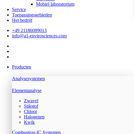
Mobiel laboratorium
Service
Toepassingsgebieden
Het bedrijf
+49 21186089013
info@a1-envirosciences.com
Producten
Analysesystemen
Elementanalyse
Zwavel
Stikstof
Chloor
Halogenen
Kwik
Combustion-IC Systemen