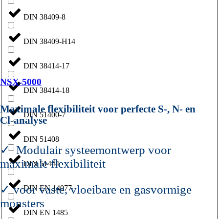
DIN 38409-8
DIN 38409-H14
DIN 38414-17
NSX-5000
DIN 38414-18
Maximale flexibiliteit voor perfecte S-, N- en
DIN 51400-7
Cl‑analyse
DIN 51408
✓ Modulair systeemontwerp voor
maximale flexibiliteit
DIN 51444
✓ voor vaste, vloeibare en gasvormige
DIN EN 14077
monsters
DIN EN 1485