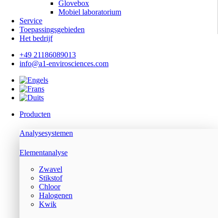
Glovebox
Mobiel laboratorium
Service
Toepassingsgebieden
Het bedrijf
+49 21186089013
info@a1-envirosciences.com
Producten
Analysesystemen
Elementanalyse
Zwavel
Stikstof
Chloor
Halogenen
Kwik