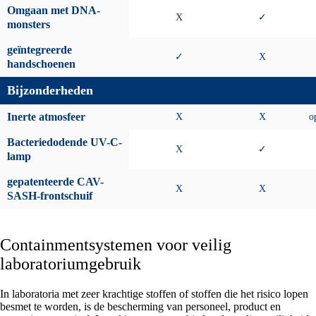
Omgaan met DNA-
X
✓
monsters
geïntegreerde
✓
X
handschoenen
Bijzonderheden
Inerte atmosfeer
X
X
o
Bacteriedodende UV-C-
X
✓
lamp
gepatenteerde CAV-
X
X
SASH-frontschuif
Containmentsystemen voor veilig
laboratoriumgebruik
In laboratoria met zeer krachtige stoffen of stoffen die het risico lopen
besmet te worden, is de bescherming van personeel, product en