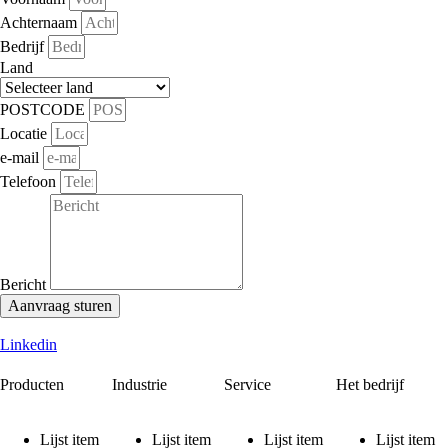
Achternaam
Bedrijf
Land
POSTCODE
Locatie
e-mail
Telefoon
Bericht
Aanvraag sturen
Linkedin
Producten
Industrie
Service
Het bedrijf
Lijst item
Lijst item
Lijst item
Lijst item