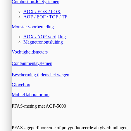
Combustion-IC Systemen
AOX / EOX / POX
AOF / EOF / TOF / TF
Monster voorbereiding
AOX / AOF verrijking
Magnetronontsluiting
Vochtigheidsmeters
Containmentsystemen
Bescherming tijdens het wegen
Glovebox
Mobiel laboratorium
PFAS-meting met AQF-5000
PFAS - geperfluoreerde of polygefluoreerde alkylverbindingen,