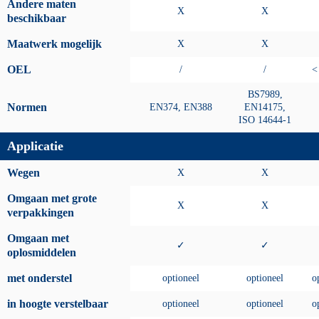
Andere maten
X
X
beschikbaar
Maatwerk mogelijk
X
X
OEL
/
/
<
BS7989,
Normen
EN374, EN388
EN14175,
ISO 14644-1
Applicatie
Wegen
X
X
Omgaan met grote
X
X
verpakkingen
Omgaan met
✓
✓
oplosmiddelen
met onderstel
optioneel
optioneel
o
in hoogte verstelbaar
optioneel
optioneel
o