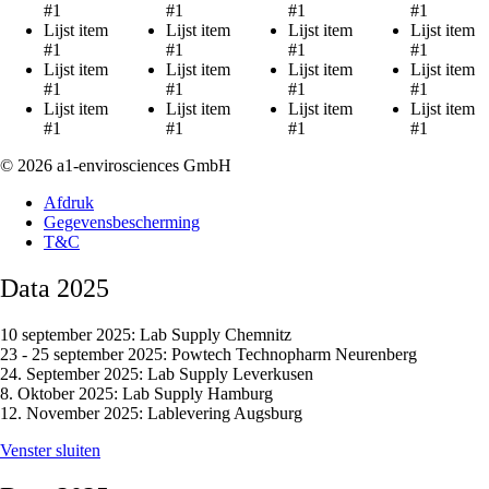
#1
#1
#1
#1
Lijst item
Lijst item
Lijst item
Lijst item
#1
#1
#1
#1
Lijst item
Lijst item
Lijst item
Lijst item
#1
#1
#1
#1
Lijst item
Lijst item
Lijst item
Lijst item
#1
#1
#1
#1
© 2026 a1-envirosciences GmbH
Afdruk
Gegevensbescherming
T&C
Data 2025
10 september 2025: Lab Supply Chemnitz
23 - 25 september 2025: Powtech Technopharm Neurenberg
24. September 2025: Lab Supply Leverkusen
8. Oktober 2025: Lab Supply Hamburg
12. November 2025: Lablevering Augsburg
Venster sluiten