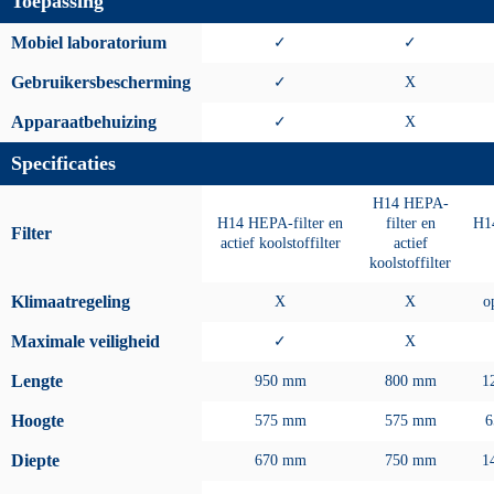
Toepassing
Mobiel laboratorium
✓
✓
Gebruikersbescherming
✓
X
Apparaatbehuizing
✓
X
Specificaties
H14 HEPA-
H14 HEPA-filter en
filter en
H1
Filter
actief koolstoffilter
actief
koolstoffilter
Klimaatregeling
X
X
o
Maximale veiligheid
✓
X
Lengte
950 mm
800 mm
1
Hoogte
575 mm
575 mm
6
Diepte
670 mm
750 mm
1