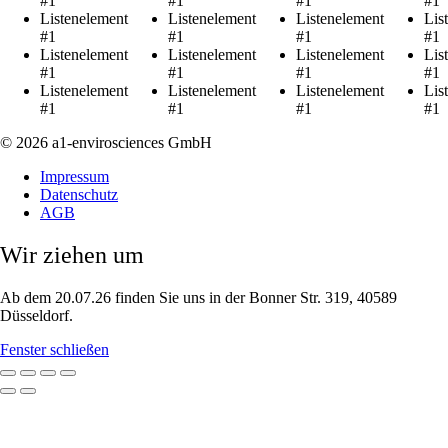
#1
#1
#1
#1
Listenelement
Listenelement
Listenelement
Lis
#1
#1
#1
#1
Listenelement
Listenelement
Listenelement
Lis
#1
#1
#1
#1
Listenelement
Listenelement
Listenelement
Lis
#1
#1
#1
#1
© 2026 a1-envirosciences GmbH
Impressum
Datenschutz
AGB
Wir ziehen um
Ab dem 20.07.26 finden Sie uns in der Bonner Str. 319, 40589
Düsseldorf.
Fenster schließen