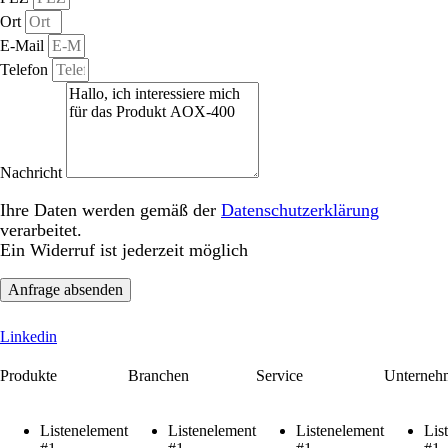
Ort
E-Mail
Telefon
Nachricht
Ihre Daten werden gemäß der
Datenschutzerklärung
verarbeitet.
Ein Widerruf ist jederzeit möglich
Anfrage absenden
Linkedin
Produkte
Branchen
Service
Unterneh
Listenelement
Listenelement
Listenelement
Lis