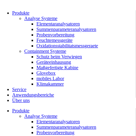
Zum
Inhalt
Produkte
springen
Analyse Systeme
Elementaranalysatoren
Summenparameteranalysatoren
Probenvorbereitung
Feuchtemessgeräte
Oxidationsstabilitatsmessgeraete
Containment Systeme
Schutz beim Verwiegen
Geräteeinhausung
Maßgefertigte Kabine
Glovebox
mobiles Labor
Klimakammer
Service
Anwendungsbereiche
Über uns
Produkte
Analyse Systeme
Elementaranalysatoren
Summenparameteranalysatoren
Probenvorbereitung