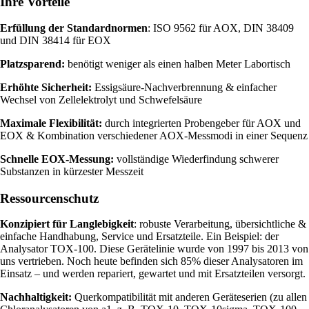
Ihre Vorteile
Erfüllung der Standardnormen
: ISO 9562 für AOX, DIN 38409
und DIN 38414 für EOX
Platzsparend:
benötigt weniger als einen halben Meter Labortisch
Erhöhte Sicherheit:
Essigsäure-Nachverbrennung & einfacher
Wechsel von Zellelektrolyt und Schwefelsäure
Maximale Flexibilität:
durch integrierten Probengeber für AOX und
EOX & Kombination verschiedener AOX-Messmodi in einer Sequenz
Schnelle EOX-Messung:
vollständige Wiederfindung schwerer
Substanzen in kürzester Messzeit
Ressourcenschutz
Konzipiert für Langlebigkeit
: robuste Verarbeitung, übersichtliche &
einfache Handhabung, Service und Ersatzteile. Ein Beispiel: der
Analysator TOX-100. Diese Gerätelinie wurde von 1997 bis 2013 von
uns vertrieben. Noch heute befinden sich 85% dieser Analysatoren im
Einsatz – und werden repariert, gewartet und mit Ersatzteilen versorgt.
Nachhaltigkeit:
Querkompatibilität mit anderen Geräteserien (zu allen