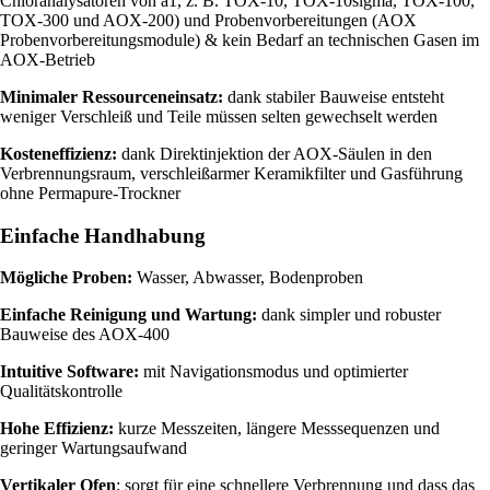
Chloranalysatoren von a1, z. B. TOX-10, TOX-10sigma, TOX-100,
TOX-300 und AOX-200) und Probenvorbereitungen (AOX
Probenvorbereitungsmodule) & kein Bedarf an technischen Gasen im
AOX-Betrieb
Minimaler Ressourceneinsatz:
dank stabiler Bauweise entsteht
weniger Verschleiß und Teile müssen selten gewechselt werden
Kosteneffizienz:
dank Direktinjektion der AOX-Säulen in den
Verbrennungsraum, verschleißarmer Keramikfilter und Gasführung
ohne Permapure-Trockner
Einfache Handhabung
Mögliche Proben:
Wasser, Abwasser, Bodenproben
Einfache Reinigung und Wartung:
dank simpler und robuster
Bauweise des AOX-400
Intuitive Software:
mit Navigationsmodus und optimierter
Qualitätskontrolle
Hohe Effizienz:
kurze Messzeiten, längere Messsequenzen und
geringer Wartungsaufwand
Vertikaler Ofen
: sorgt für eine schnellere Verbrennung und dass das