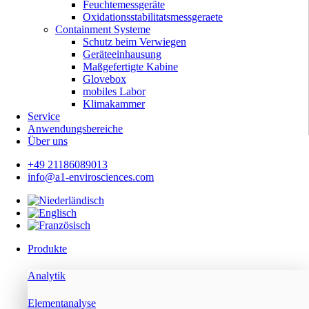
Feuchtemessgeräte
Oxidationsstabilitatsmessgeraete
Containment Systeme
Schutz beim Verwiegen
Geräteeinhausung
Maßgefertigte Kabine
Glovebox
mobiles Labor
Klimakammer
Service
Anwendungsbereiche
Über uns
+49 21186089013
info@a1-envirosciences.com
Produkte
Analytik
Elementanalyse