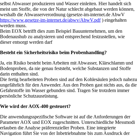
selbst Abwasser produzieren und Wasser einleiten. Hier handelt sich
meist um Stoffe, die von der Natur schlecht abgebaut werden können,
weshalb die Abwasserverordnung (gesetze-im-internet.de AbwV
https://www.gesetze-im-internet.de/abwv/AbwV.pdf
) eingehalten
werden muss.
Beim EOX betrifft dies zum Beispiel Bauunternehmen, um den
Bodenaushub zu analysieren und entsprechend festzustellen, wie
dieser entsorgt werden darf
Besteht ein Sicherheitsrisiko beim Probenhandling?
Ja, ein Risiko besteht beim Arbeiten mit Abwasser, Klärschlamm und
Bodenproben, da nie genau feststeht, welche Substanzen und Stoffe
darin enthalten sind.
Die fertig bearbeiteten Proben sind auf den Kohlesäulen jedoch nahezu
ungefährlich für den Anwender. Aus den Proben gast nichts aus, da die
Gefahrstoffe im Wasser gebunden sind. Tragen Sie trotzdem immer
persönliche Schutzausrüstung.
Wie wird der AOX-400 gesteuert?
Die anwendungsspezifische Software ist auf die Anforderungen der
Parameter AOX und EOX zugeschnitten. Unterschiedliche Messmodi
erlauben die Analyse präferenzieller Proben. Eine integrierte
Navigation führt Sie von der Inbetriebnahme bis zum Ausdruck der