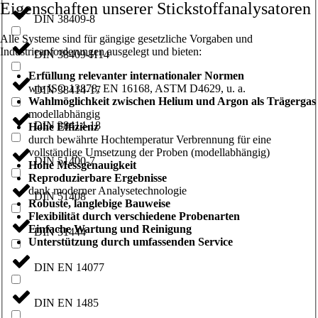
Eigenschaften unserer Stickstoffanalysatoren
DIN 38409-8
Alle Systeme sind für gängige gesetzliche Vorgaben und
Industrieanforderungen ausgelegt und bieten:
DIN 38409-H14
Erfüllung relevanter internationaler Normen
wie ISO 13878, EN 16168, ASTM D4629, u. a.
DIN 38414-17
Wahlmöglichkeit zwischen Helium und Argon als Trägergas
modellabhängig
DIN 38414-18
Hohe Effizienz
durch bewährte Hochtemperatur Verbrennung für eine
vollständige Umsetzung der Proben (modellabhängig)
DIN 51400-7
Hohe Messgenauigkeit
Reproduzierbare Ergebnisse
dank moderner Analysetechnologie
DIN 51408
Robuste, langlebige Bauweise
Flexibilität durch verschiedene Probenarten
Einfache Wartung und Reinigung
DIN 51444
Unterstützung durch umfassenden Service
DIN EN 14077
DIN EN 1485