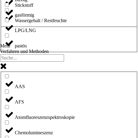
Stickstoff
gasförmig
Wassergehalt / Restfeuchte
LPG/LNG
pastös
Mehr
Verfahren und Methoden
AAS
AFS
Atomfluoreszenzspektroskopie
Chemolumineszenz