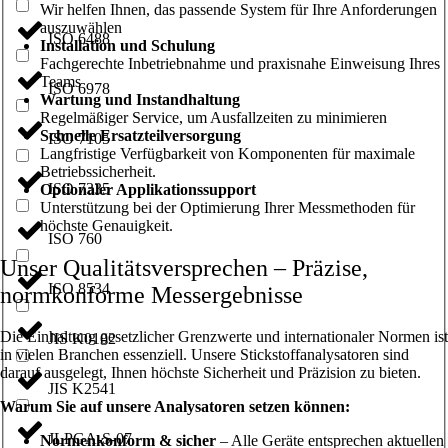
Wir helfen Ihnen, das passende System für Ihre Anforderungen
auszuwählen
ISO 6488
Installation und Schulung
Fachgerechte Inbetriebnahme und praxisnahe Einweisung Ihres
Teams
ISO 6978
Wartung und Instandhaltung
Regelmäßiger Service, um Ausfallzeiten zu minimieren
Schnelle Ersatzteilversorgung
ISO 7105
Langfristige Verfügbarkeit von Komponenten für maximale
Betriebssicherheit.
ISO 7335
Optionaler Applikationssupport
Unterstützung bei der Optimierung Ihrer Messmethoden für
höchste Genauigkeit.
ISO 760
Unser Qualitätsversprechen – Präzise,
ISO 8534
normkonforme Messergebnisse
Die Einhaltung gesetzlicher Grenzwerte und internationaler Normen ist
JIS K0102
in vielen Branchen essenziell. Unsere Stickstoffanalysatoren sind
darauf ausgelegt, Ihnen höchste Sicherheit und Präzision zu bieten.
JIS K2541
Warum Sie auf unsere Analysatoren setzen können:
JLPGA-S-07
Normenkonform & sicher
– Alle Geräte entsprechen aktuellen