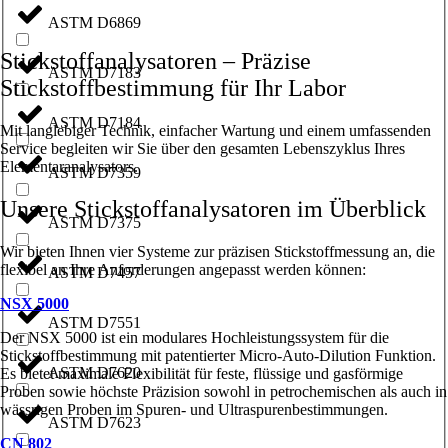
ASTM D6869
Stickstoffanalysatoren – Präzise
ASTM D7183
Stickstoffbestimmung für Ihr Labor
ASTM D7184
Mit langlebiger Technik, einfacher Wartung und einem umfassenden
Service begleiten wir Sie über den gesamten Lebenszyklus Ihres
Elementaranalysators.
ASTM D7359
Unsere Stickstoffanalysatoren im Überblick
ASTM D7375
Wir bieten Ihnen vier Systeme zur präzisen Stickstoffmessung an, die
flexibel an Ihre Anforderungen angepasst werden können:
ASTM D7457
NSX 5000
ASTM D7551
Der NSX 5000 ist ein modulares Hochleistungssystem für die
Stickstoffbestimmung mit patentierter Micro-Auto-Dilution Funktion.
ASTM D7620
Es bietet maximale Flexibilität für feste, flüssige und gasförmige
Proben sowie höchste Präzision sowohl in petrochemischen als auch in
wässrigen Proben im Spuren- und Ultraspurenbestimmungen.
ASTM D7623
CN 802