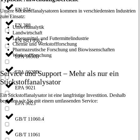
EN 374
Unsere Stickstoffanalysatoren kommen in verschiedensten Industrien
zum Einsatz:
EN 388
Umweltanalytik
Landwirtschaft
Lebensmittel- und Futtermittelindustrie
EN ISO 9562
Chemie und Werkstoffforschung
Pharmazeutische Forschung und Biowissenschaften
Werkstoffforschung
EPA 1650B
EPA 9020B
Service und Support – Mehr als nur ein
Stickstoffanalysator
EPA 9021
Ein Stickstoffanalysator ist eine langfristige Investition. Deshalb
begleiten wir Sie mit einem umfassenden Service:
EPA 9023
GB/T 11060.4
GB/T 11061