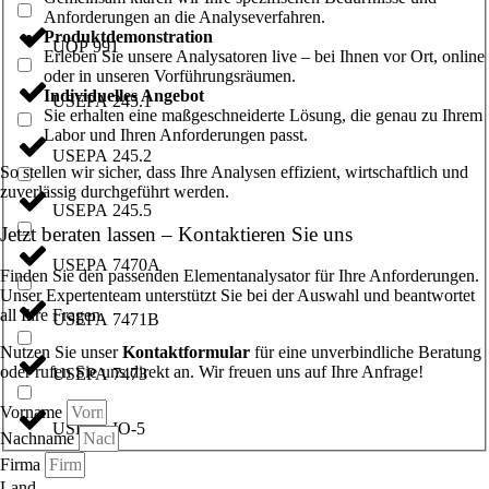
Anforderungen an die Analyseverfahren.
Produktdemonstration
UOP 991
Erleben Sie unsere Analysatoren live – bei Ihnen vor Ort, online
oder in unseren Vorführungsräumen.
Individuelles Angebot
USEPA 245.1
Sie erhalten eine maßgeschneiderte Lösung, die genau zu Ihrem
Labor und Ihren Anforderungen passt.
USEPA 245.2
So stellen wir sicher, dass Ihre Analysen effizient, wirtschaftlich und
zuverlässig durchgeführt werden.
USEPA 245.5
Jetzt beraten lassen – Kontaktieren Sie uns
USEPA 7470A
Finden Sie den passenden Elementanalysator für Ihre Anforderungen.
Unser Expertenteam unterstützt Sie bei der Auswahl und beantwortet
all Ihre Fragen.
USEPA 7471B
Nutzen Sie unser
Kontaktformular
für eine unverbindliche Beratung
oder rufen Sie uns direkt an. Wir freuen uns auf Ihre Anfrage!
USEPA 7473
Vorname
USEPA IO-5
Nachname
Firma
Land