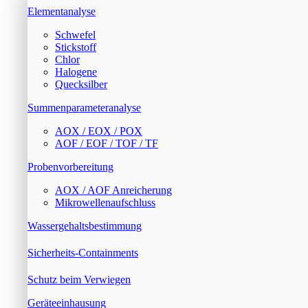
Elementanalyse
Schwefel
Stickstoff
Chlor
Halogene
Quecksilber
Summenparameteranalyse
AOX / EOX / POX
AOF / EOF / TOF / TF
Probenvorbereitung
AOX / AOF Anreicherung
Mikrowellenaufschluss
Wassergehaltsbestimmung
Sicherheits-Containments
Schutz beim Verwiegen
Geräteeinhausung