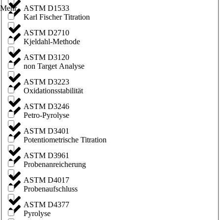
ASTM D1533
Mehr
Karl Fischer Titration
ASTM D2710
Kjeldahl-Methode
ASTM D3120
non Target Analyse
ASTM D3223
Oxidationsstabilität
ASTM D3246
Petro-Pyrolyse
ASTM D3401
Potentiometrische Titration
ASTM D3961
Probenanreicherung
ASTM D4017
Probenaufschluss
ASTM D4377
Pyrolyse