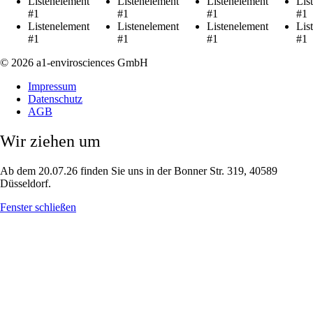
Listenelement
Listenelement
Listenelement
Lis
#1
#1
#1
#1
Listenelement
Listenelement
Listenelement
Lis
#1
#1
#1
#1
© 2026 a1-envirosciences GmbH
Impressum
Datenschutz
AGB
Wir ziehen um
Ab dem 20.07.26 finden Sie uns in der Bonner Str. 319, 40589
Düsseldorf.
Fenster schließen