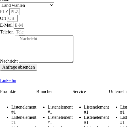
PLZ
Ort
E-Mail
Telefon
Nachricht
Anfrage absenden
Linkedin
Produkte
Branchen
Service
Unterneh
Listenelement
Listenelement
Listenelement
Lis
#1
#1
#1
#1
Listenelement
Listenelement
Listenelement
Lis
#1
#1
#1
#1