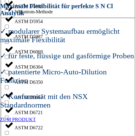
Maximale Flexibilität für perfekte S N Cl
ASTM D5808
Wijkstrom-Methode
Analytik
ASTM D5954
✓ modularer Systemaufbau ermöglicht
ASTM D5987
maximale Flexibilität
ASTM D6069
✓ für feste, flüssige und gasförmige Proben
ASTM D6304
✓ patentierte Micro-Auto-Dilution
Funktion
ASTM D6350
✓ Konformität mit den NSX
ASTM D6667
Standardnormen
ASTM D6721
ZUM PRODUKT
ASTM D6722