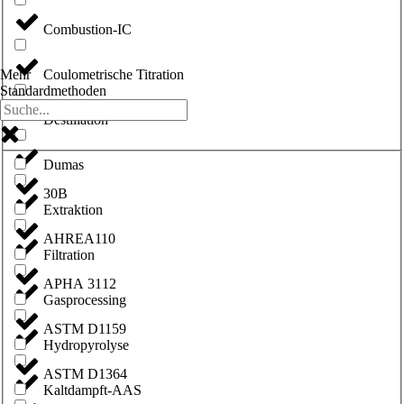
Combustion-IC
Coulometrische Titration
Mehr
Standardmethoden
Destillation
Dumas
30B
Extraktion
AHREA110
Filtration
APHA 3112
Gasprocessing
ASTM D1159
Hydropyrolyse
ASTM D1364
Kaltdampft-AAS