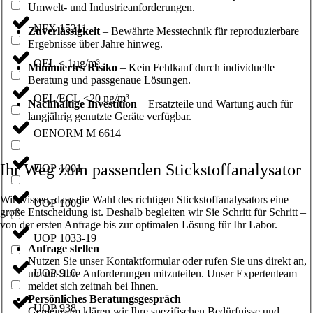
Umwelt- und Industrieanforderungen.
NFX 15211
Zuverlässigkeit
– Bewährte Messtechnik für reproduzierbare
Ergebnisse über Jahre hinweg.
OEL < 1µg/m³
Minimiertes Risiko
– Kein Fehlkauf durch individuelle
Beratung und passgenaue Lösungen.
OEL/ECL <20 ng/m³
Nachhaltige Investition
– Ersatzteile und Wartung auch für
langjährig genutzte Geräte verfügbar.
OENORM M 6614
Ihr Weg zum passenden Stickstoffanalysator
UOP 1001
Wir wissen, dass die Wahl des richtigen Stickstoffanalysators eine
UOP 1009
große Entscheidung ist. Deshalb begleiten wir Sie Schritt für Schritt –
von der ersten Anfrage bis zur optimalen Lösung für Ihr Labor.
UOP 1033-19
Anfrage stellen
Nutzen Sie unser Kontaktformular oder rufen Sie uns direkt an,
UOP 910
um uns Ihre Anforderungen mitzuteilen. Unser Expertenteam
meldet sich zeitnah bei Ihnen.
Persönliches Beratungsgespräch
UOP 938
Gemeinsam klären wir Ihre spezifischen Bedürfnisse und