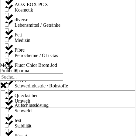
AOX EOX POX
Kosmetik
diverse
Lebensmittel / Getränke
Fett
Medizin
Fibre
Petrochemie / Öl / Gas
Fluor Chlor Brom Jod
Mehr
Pharma
Probentyp
PFAS
Schwerindustrie / Rohstoffe
Quecksilber
Umwelt
Aufschlusslösung
Schwefel
fest
Stabilität
flüssig