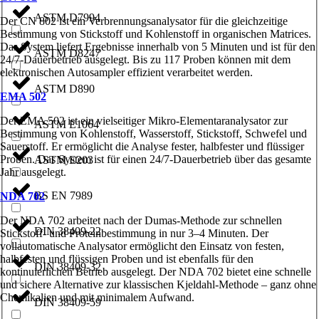
ASTM D7994
Der CN 802 ist ein Verbrennungsanalysator für die gleichzeitige
Bestimmung von Stickstoff und Kohlenstoff in organischen Matrices.
Das System liefert Ergebnisse innerhalb von 5 Minuten und ist für den
ASTM D8247
24/7-Dauerbetrieb ausgelegt. Bis zu 117 Proben können mit dem
elektronischen Autosampler effizient verarbeitet werden.
ASTM D890
EMA 502
Der EMA 502 ist ein vielseitiger Mikro-Elementaranalysator zur
ASTM E1064
Bestimmung von Kohlenstoff, Wasserstoff, Stickstoff, Schwefel und
Sauerstoff. Er ermöglicht die Analyse fester, halbfester und flüssiger
Proben. Das System ist für einen 24/7-Dauerbetrieb über das gesamte
ASTM E203
Jahr ausgelegt.
BS EN 7989
NDA 702
Der NDA 702 arbeitet nach der Dumas-Methode zur schnellen
DIN 38409-22
Stickstoff- und Proteinbestimmung in nur 3–4 Minuten. Der
vollautomatische Analysator ermöglicht den Einsatz von festen,
halbfesten und flüssigen Proben und ist ebenfalls für den
DIN 38409-32
kontinuierlichen Betrieb ausgelegt. Der NDA 702 bietet eine schnelle
und sichere Alternative zur klassischen Kjeldahl-Methode – ganz ohne
Chemikalien und mit minimalem Aufwand.
DIN 38409-59