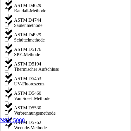
ASTM D4629
Randall-Methode
ASTM D4744
Säulenmethode
ASTM D4929
Schüttelmethode
ASTM D5176
SPE-Methode
ASTM D5194
Thermischer Aufschluss
ASTM D5453
UV-Fluoreszenz
ASTM D5460
Van Soest-Methode
ASTM D5530
Verbrennungsmethode
NSX-5000
ASTM D5762
Weende-Methode