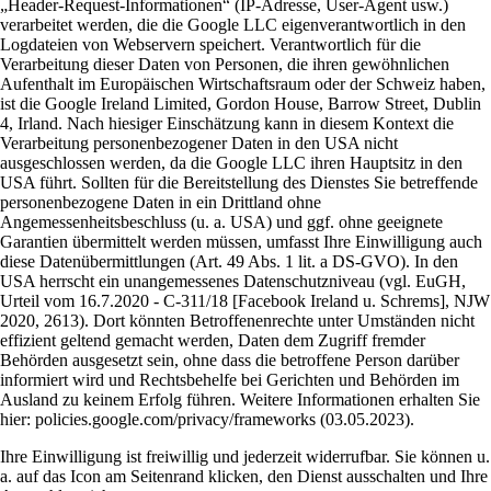
„Header-Request-Informationen“ (IP-Adresse, User-Agent usw.)
verarbeitet werden, die die Google LLC eigenverantwortlich in den
Logdateien von Webservern speichert. Verantwortlich für die
Verarbeitung dieser Daten von Personen, die ihren gewöhnlichen
Aufenthalt im Europäischen Wirtschaftsraum oder der Schweiz haben,
ist die Google Ireland Limited, Gordon House, Barrow Street, Dublin
4, Irland. Nach hiesiger Einschätzung kann in diesem Kontext die
Verarbeitung personenbezogener Daten in den USA nicht
ausgeschlossen werden, da die Google LLC ihren Hauptsitz in den
USA führt. Sollten für die Bereitstellung des Dienstes Sie betreffende
personenbezogene Daten in ein Drittland ohne
Angemessenheitsbeschluss (u. a. USA) und ggf. ohne geeignete
Garantien übermittelt werden müssen, umfasst Ihre Einwilligung auch
diese Datenübermittlungen (Art. 49 Abs. 1 lit. a DS-GVO). In den
USA herrscht ein unangemessenes Datenschutzniveau (vgl. EuGH,
Urteil vom 16.7.2020 - C-311/18 [Facebook Ireland u. Schrems], NJW
2020, 2613). Dort könnten Betroffenenrechte unter Umständen nicht
effizient geltend gemacht werden, Daten dem Zugriff fremder
Behörden ausgesetzt sein, ohne dass die betroffene Person darüber
informiert wird und Rechtsbehelfe bei Gerichten und Behörden im
Ausland zu keinem Erfolg führen. Weitere Informationen erhalten Sie
hier: policies.google.com/privacy/frameworks (03.05.2023).
Ihre Einwilligung ist freiwillig und jederzeit widerrufbar. Sie können u.
a. auf das Icon am Seitenrand klicken, den Dienst ausschalten und Ihre