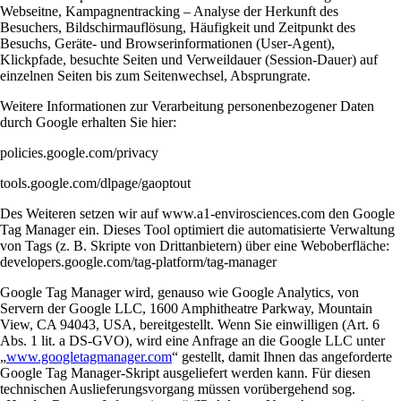
Webseitne, Kampagnentracking – Analyse der Herkunft des
Besuchers, Bildschirmauflösung, Häufigkeit und Zeitpunkt des
Besuchs, Geräte- und Browserinformationen (User-Agent),
Klickpfade, besuchte Seiten und Verweildauer (Session-Dauer) auf
einzelnen Seiten bis zum Seitenwechsel, Absprungrate.
Weitere Informationen zur Verarbeitung personenbezogener Daten
durch Google erhalten Sie hier:
policies.google.com/privacy
tools.google.com/dlpage/gaoptout
Des Weiteren setzen wir auf www.a1-envirosciences.com den Google
Tag Manager ein. Dieses Tool optimiert die automatisierte Verwaltung
von Tags (z. B. Skripte von Drittanbietern) über eine Weboberfläche:
developers.google.com/tag-platform/tag-manager
Google Tag Manager wird, genauso wie Google Analytics, von
Servern der Google LLC, 1600 Amphitheatre Parkway, Mountain
View, CA 94043, USA, bereitgestellt. Wenn Sie einwilligen (Art. 6
Abs. 1 lit. a DS-GVO), wird eine Anfrage an die Google LLC unter
„
www.googletagmanager.com
“ gestellt, damit Ihnen das angeforderte
Google Tag Manager-Skript ausgeliefert werden kann. Für diesen
technischen Auslieferungsvorgang müssen vorübergehend sog.