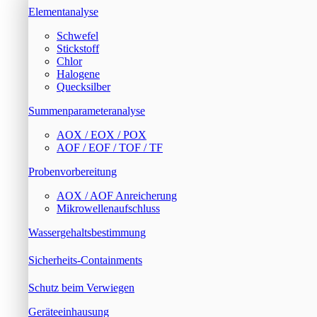
Elementanalyse
Schwefel
Stickstoff
Chlor
Halogene
Quecksilber
Summenparameteranalyse
AOX / EOX / POX
AOF / EOF / TOF / TF
Probenvorbereitung
AOX / AOF Anreicherung
Mikrowellenaufschluss
Wassergehaltsbestimmung
Sicherheits-Containments
Schutz beim Verwiegen
Geräteeinhausung