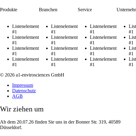
Produkte
Branchen
Service
Unterneh
Listenelement
Listenelement
Listenelement
Lis
#1
#1
#1
#1
Listenelement
Listenelement
Listenelement
Lis
#1
#1
#1
#1
Listenelement
Listenelement
Listenelement
Lis
#1
#1
#1
#1
Listenelement
Listenelement
Listenelement
Lis
#1
#1
#1
#1
© 2026 a1-envirosciences GmbH
Impressum
Datenschutz
AGB
Wir ziehen um
Ab dem 20.07.26 finden Sie uns in der Bonner Str. 319, 40589
Düsseldorf.