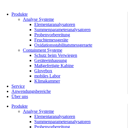
Zum
Inhalt
springen
Produkte
Analyse Systeme
Elementaranalysatoren
Summenparameteranalysatoren
Probenvorbereitung
Feuchtemessgeräte
Oxidationsstabilitatsmessgeraete
Containment Systeme
Schutz beim Verwiegen
Geräteeinhausung
Maßgefertigte Kabine
Glovebox
mobiles Labor
Klimakammer
Service
Anwendungsbereiche
Über uns
Produkte
Analyse Systeme
Elementaranalysatoren
Summenparameteranalysatoren
Probenvorbereitung