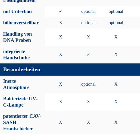
Lösungsmitteln
mit Unterbau
✓
optional
optional
höhenverstellbar
X
optional
optional
Handling von
X
X
X
DNA Proben
integrierte
X
✓
X
Handschuhe
Besonderheiten
Inerte
X
optional
X
Atmosphäre
Bakterizide UV-
X
X
X
C-Lampe
patentierter CAV-
SASH-
X
X
X
Frontschieber