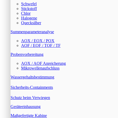
Schwefel
Stickstoff
Chlor
Halogene
Quecksilber
Summenparameteranalyse
AOX / EOX / POX
AOF / EOF / TOF / TF
Probenvorbereitung
AOX / AOF Anreicherung
Mikrowellenaufschluss
Wassergehaltsbestimmung
Sicherheits-Containments
Schutz beim Verwiegen
Geräteeinhausung
Maßgefertigte Kabine