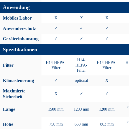
Anwendung
Mobiles Labor
X
X
X
Anwenderschutz
✓
✓
✓
Geräteeinhausung
✓
✓
✓
Spezifikationen
H14-
H14-HEPA-
H14-HEPA-
H
Filter
HEPA-
Filter
Filter
Filter
Klimasteuerung
✓
optional
X
Maximierte
X
✓
✓
Sicherheit
c
Länge
1500 mm
1200 mm
1200 mm
c
Höhe
750 mm
650 mm
863 mm