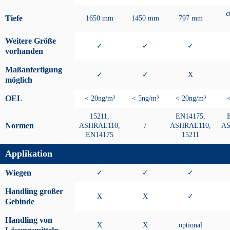
c
Tiefe
1650 mm
1450 mm
797 mm
Weitere Größe
✓
✓
✓
vorhanden
Maßanfertigung
✓
✓
X
möglich
OEL
< 20ng/m³
< 5ng/m³
< 20ng/m³
15211,
EN14175,
Normen
ASHRAE110,
/
ASHRAE110,
AS
EN14175
15211
Applikation
Wiegen
✓
✓
✓
Handling großer
X
X
✓
Gebinde
Handling von
X
X
optional