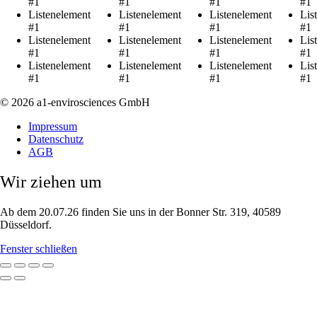
#1
#1
#1
#1
Listenelement
Listenelement
Listenelement
Lis
#1
#1
#1
#1
Listenelement
Listenelement
Listenelement
Lis
#1
#1
#1
#1
Listenelement
Listenelement
Listenelement
Lis
#1
#1
#1
#1
© 2026 a1-envirosciences GmbH
Impressum
Datenschutz
AGB
Wir ziehen um
Ab dem 20.07.26 finden Sie uns in der Bonner Str. 319, 40589
Düsseldorf.
Fenster schließen