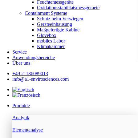
Feuchtemessgeräte
Oxidationsstabilitatsmessgeraete
Containment Systeme
Schutz beim Verwiegen
Geräteeinhausung
Maßgefertigte Kabine
Glovebox
mobiles Labor
Klimakammer
Service
Anwendungsbereiche
Über uns
+49 21186089013
info@a1-envirosciences.com
Produkte
Analytik
Elementanalyse