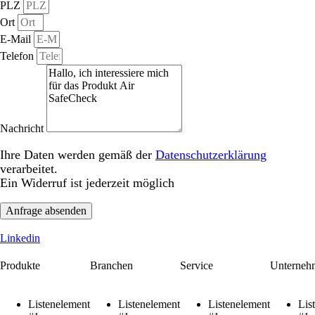
PLZ
Ort
E-Mail
Telefon
Nachricht
Ihre Daten werden gemäß der
Datenschutzerklärung
verarbeitet.
Ein Widerruf ist jederzeit möglich
Anfrage absenden
Linkedin
Produkte
Branchen
Service
Unterneh
Listenelement
Listenelement
Listenelement
Lis