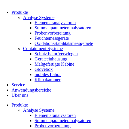
Zum
Inhalt
Produkte
springen
Analyse Systeme
Elementaranalysatoren
Summenparameteranalysatoren
Probenvorbereitung
Feuchtemessgeräte
Oxidationsstabilitatsmessgeraete
Containment Systeme
Schutz beim Verwiegen
Geräteeinhausung
Maßgefertigte Kabine
Glovebox
mobiles Labor
Klimakammer
Service
Anwendungsbereiche
Über uns
Produkte
Analyse Systeme
Elementaranalysatoren
Summenparameteranalysatoren
Probenvorbereitung