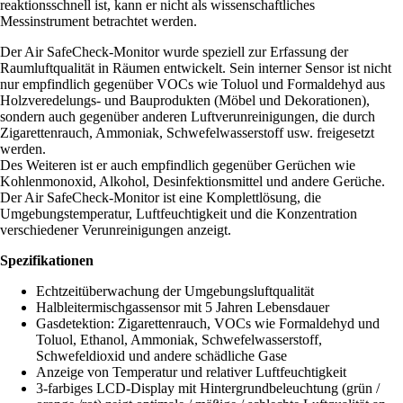
reaktionsschnell ist, kann er nicht als wissenschaftliches
Messinstrument betrachtet werden.
Der Air SafeCheck-Monitor wurde speziell zur Erfassung der
Raumluftqualität in Räumen entwickelt. Sein interner Sensor ist nicht
nur empfindlich gegenüber VOCs wie Toluol und Formaldehyd aus
Holzveredelungs- und Bauprodukten (Möbel und Dekorationen),
sondern auch gegenüber anderen Luftverunreinigungen, die durch
Zigarettenrauch, Ammoniak, Schwefelwasserstoff usw. freigesetzt
werden.
Des Weiteren ist er auch empfindlich gegenüber Gerüchen wie
Kohlenmonoxid, Alkohol, Desinfektionsmittel und andere Gerüche.
Der Air SafeCheck-Monitor ist eine Komplettlösung, die
Umgebungstemperatur, Luftfeuchtigkeit und die Konzentration
verschiedener Verunreinigungen anzeigt.
Spezifikationen
Echtzeitüberwachung der Umgebungsluftqualität
Halbleitermischgassensor mit 5 Jahren Lebensdauer
Gasdetektion: Zigarettenrauch, VOCs wie Formaldehyd und
Toluol, Ethanol, Ammoniak, Schwefelwasserstoff,
Schwefeldioxid und andere schädliche Gase
Anzeige von Temperatur und relativer Luftfeuchtigkeit
3-farbiges LCD-Display mit Hintergrundbeleuchtung (grün /