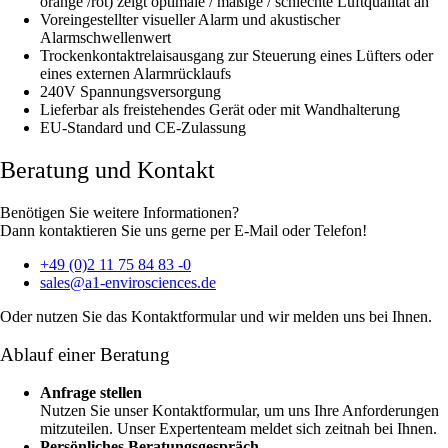
orange /rot) zeigt optimale / mäßige / schlechte Luftqualität an
Voreingestellter visueller Alarm und akustischer
Alarmschwellenwert
Trockenkontaktrelaisausgang zur Steuerung eines Lüfters oder
eines externen Alarmrücklaufs
240V Spannungsversorgung
Lieferbar als freistehendes Gerät oder mit Wandhalterung
EU-Standard und CE-Zulassung
Beratung und Kontakt
Benötigen Sie weitere Informationen?
Dann kontaktieren Sie uns gerne per E-Mail oder Telefon!
+49 (0)2 11 75 84 83 -0
sales@a1-envirosciences.de
Oder nutzen Sie das Kontaktformular und wir melden uns bei Ihnen.
Ablauf einer Beratung
Anfrage stellen
Nutzen Sie unser Kontaktformular, um uns Ihre Anforderungen
mitzuteilen. Unser Expertenteam meldet sich zeitnah bei Ihnen.
Persönliches Beratungsgespräch