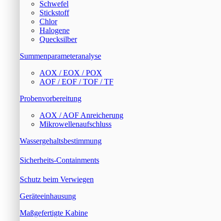
Schwefel
Stickstoff
Chlor
Halogene
Quecksilber
Summenparameteranalyse
AOX / EOX / POX
AOF / EOF / TOF / TF
Probenvorbereitung
AOX / AOF Anreicherung
Mikrowellenaufschluss
Wassergehaltsbestimmung
Sicherheits-Containments
Schutz beim Verwiegen
Geräteeinhausung
Maßgefertigte Kabine